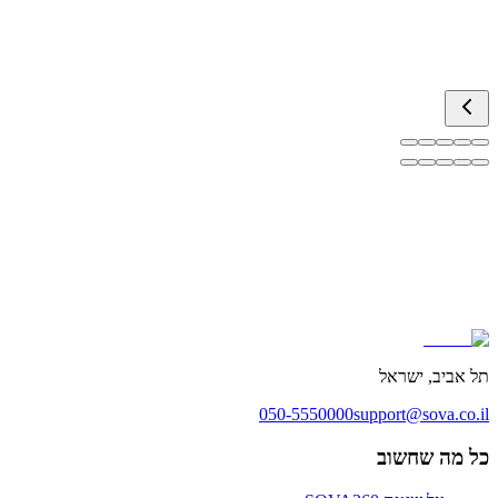
3 כדורים ביום, חודש וחצי כבר, שינוי ענק, הורדתי 2 קילו בלי לעשות
לום. מפתיע!
ל אביב, ישראל
050-5550000
support@sova.co.i
ל מה שחשוב