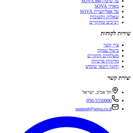
על שיטת SOVA360
מארזי SOVA
על אפליקציית SOVA
שאלות ותשובות
רכיבים ומחקרים
ירות לקוחות
צרי קשר
ביטול עסקה
משלוחים והחזרים
מדיניות פרטיות
תקנון ותנאי שימוש
צירת קשר
תל אביב, ישראל
050-5550000
support@sova.co.il